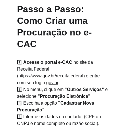
Passo a Passo: 
Como Criar uma 
Procuração no e-
CAC
1️⃣ 
Acesse o portal e-CAC
 no site da 
Receita Federal 
(
https://www.gov.br/receitafederal
) e entre 
com seu login 
gov.br
.
2️⃣ No menu, clique em 
"Outros Serviços"
 e 
selecione 
"Procuração Eletrônica"
.
3️⃣ Escolha a opção 
"Cadastrar Nova 
Procuração"
.
4️⃣ Informe os dados do contador (CPF ou 
CNPJ e nome completo ou razão social).